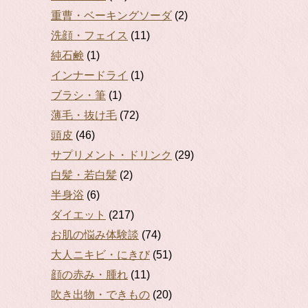
重曹・ベーキングソーダ
(2)
洗顔・フェイス
(11)
純石鹸
(1)
インナードライ
(1)
ブラシ・筆
(1)
薄毛・抜け毛
(72)
頭皮
(46)
サプリメント・ドリンク
(29)
白髪・若白髪
(2)
半身浴
(6)
ダイエット
(217)
お肌の悩み体験談
(74)
大人ニキビ・にきび
(51)
顔の赤み・腫れ
(11)
吹き出物・できもの
(20)