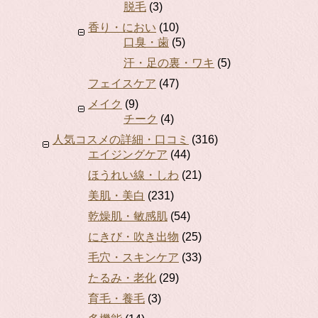
脱毛
(3)
香り・におい
(10)
口臭・歯
(5)
汗・足の裏・ワキ
(5)
フェイスケア
(47)
メイク
(9)
チーク
(4)
人気コスメの詳細・口コミ
(316)
エイジングケア
(44)
ほうれい線・しわ
(21)
美肌・美白
(231)
乾燥肌・敏感肌
(54)
にきび・吹き出物
(25)
毛穴・スキンケア
(33)
たるみ・老化
(29)
育毛・養毛
(3)