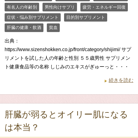
有名人の年齢別
男性向けサプリ
疲労・エネルギー回復
症状・悩み別サプリメント
目的別サプリメント
肝臓の健康・飲酒
貧血
出典：
https://www.sizenshokken.co.jp/front/category/shijimi/ サプ
リメントを試した人の年齢と性別 ５５歳男性 サプリメン
ト健康食品等の名称 しじみのエキスがぎゅーっと・・・
続きを読む
肝臓が弱るとオイリー肌になる
は本当？