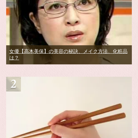
女優【高木美保】の美容の秘訣、メイク方法、化粧品
は？