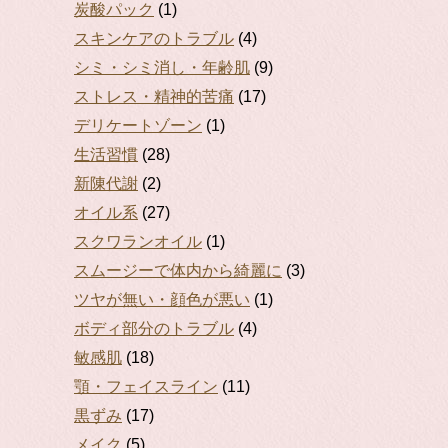
炭酸パック
(1)
スキンケアのトラブル
(4)
シミ・シミ消し・年齢肌
(9)
ストレス・精神的苦痛
(17)
デリケートゾーン
(1)
生活習慣
(28)
新陳代謝
(2)
オイル系
(27)
スクワランオイル
(1)
スムージーで体内から綺麗に
(3)
ツヤが無い・顔色が悪い
(1)
ボディ部分のトラブル
(4)
敏感肌
(18)
顎・フェイスライン
(11)
黒ずみ
(17)
メイク
(5)