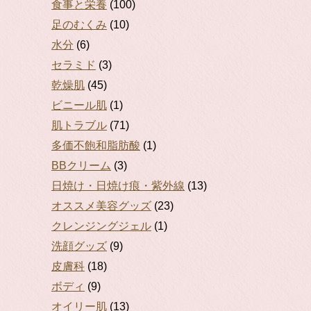
食事と栄養
(100)
足のむくみ
(10)
水分
(6)
セラミド
(3)
乾燥肌
(45)
ビニール肌
(1)
肌トラブル
(71)
多価不飽和脂肪酸
(1)
BBクリーム
(3)
日焼け・日焼け痕・紫外線
(13)
オススメ美容グッズ
(23)
クレンジングジェル
(1)
洗顔グッズ
(9)
皮膚科
(18)
ボディ
(9)
オイリー肌
(13)