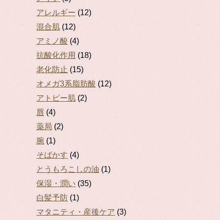
アレルギー
(12)
混合肌
(12)
アミノ酸
(4)
抗酸化作用
(18)
老化防止
(15)
オメガ3系脂肪酸
(12)
アトピー肌
(2)
唇
(4)
薬局
(2)
腕
(1)
そばかす
(4)
とうもろこしの油
(1)
保湿・潤い
(35)
白髪予防
(1)
マタニティ・産後ケア
(3)