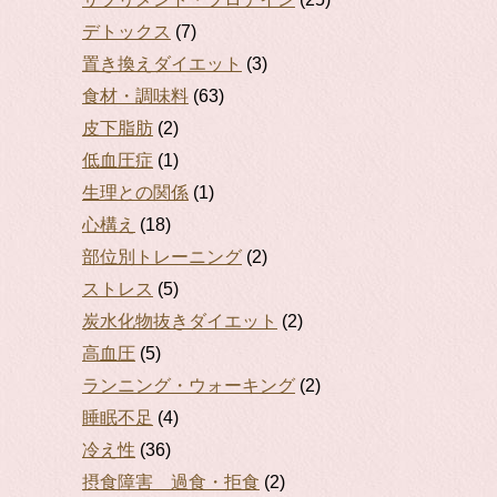
デトックス
(7)
置き換えダイエット
(3)
食材・調味料
(63)
皮下脂肪
(2)
低血圧症
(1)
生理との関係
(1)
心構え
(18)
部位別トレーニング
(2)
ストレス
(5)
炭水化物抜きダイエット
(2)
高血圧
(5)
ランニング・ウォーキング
(2)
睡眠不足
(4)
冷え性
(36)
摂食障害 過食・拒食
(2)