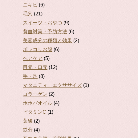
ニキビ
(6)
毛穴
(21)
スイーツ・おやつ
(9)
貧血対策・予防方法
(6)
美容成分の種類と効果
(2)
ポッコリお腹
(6)
ヘアケア
(5)
目元・口元
(12)
手・足
(8)
マタニティーエクササイズ
(1)
コラーゲン
(2)
ホホバオイル
(4)
ビタミンC
(1)
葉酸
(2)
鉄分
(4)