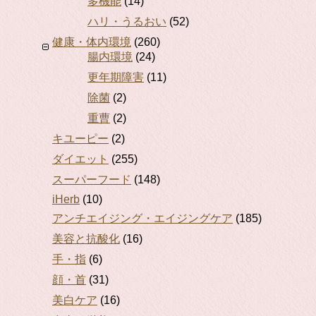
多機能
(14)
ハリ・うるおい
(52)
健康・体内環境
(260)
腸内環境
(24)
更年期障害
(11)
除菌
(2)
重曹
(2)
キユーピー
(2)
ダイエット
(255)
スーパーフード
(148)
iHerb
(10)
アンチエイジング・エイジングケア
(185)
美容と抗酸化
(16)
手・指
(6)
顔・首
(31)
美白ケア
(16)