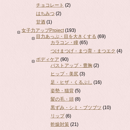
チョコレート
(2)
はちみつ
(2)
甘酒
(1)
女子力アップProject
(193)
目力あっぷ・目を大きくする
(69)
カラコン・瞳
(65)
つけまつげ・まつ育・まつエク
(4)
ボディケア
(90)
バストアップ・豊胸
(2)
ヒップ・美尻
(3)
足・ヒザ・くるぶし
(16)
姿勢・猫背
(5)
髪の毛・頭
(8)
黒ずみ・シミ・ブツブツ
(10)
リップ
(6)
乾燥対策
(21)